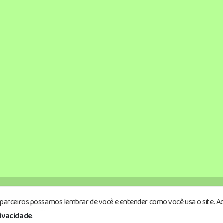
s parceiros possamos lembrar de você e entender como você usa o site. Ao
reservados.
rivacidade
.