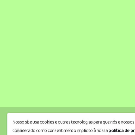
Nosso site usa cookies e outras tecnologias para que nós e nosso
Radiopalmitalnews
© Todos os direitos 
considerado como consentimento implícito à nossa
política de p