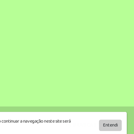
 continuar a navegação neste site será
by
BRASCAST
Entendi